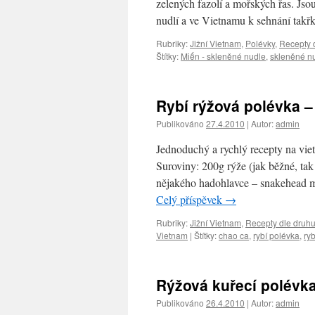
zelených fazolí a mořských řas. Jso
nudlí a ve Vietnamu k sehnání tak
Rubriky:
Jižní Vietnam
,
Polévky
,
Recepty 
Štítky:
Miến - skleněné nudle
,
skleněné n
Rybí rýžová polévka –
Publikováno
27.4.2010
|
Autor:
admin
Jednoduchý a rychlý recepty na vie
Suroviny: 200g rýže (jak běžné, tak
nějakého hadohlavce – snakehead m
Celý příspěvek
→
Rubriky:
Jižní Vietnam
,
Recepty dle druh
Vietnam
|
Štítky:
chao ca
,
rybí polévka
,
ry
Rýžová kuřecí polévk
Publikováno
26.4.2010
|
Autor:
admin