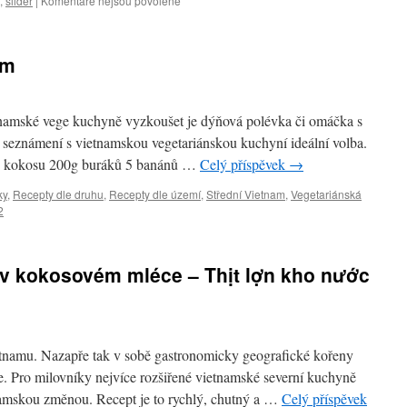
,
slider
|
Komentáře nejsou povolené
textu
s
názvem
em
Canh
s
vegetariánskými
zelnými
etnamské vege kuchyně vyzkoušet je dýňová polévka či omáčka s
knedlíčky
a seznámení s vietnamskou vegetariánskou kuchyní ideální volba.
o kokosu 200g buráků 5 banánů …
Celý příspěvek
→
ky
,
Recepty dle druhu
,
Recepty dle území
,
Střední Vietnam
,
Vegetariánská
2
v kokosovém mléce – Thịt lợn kho nước
Vietnamu. Nazapře tak v sobě gastronomicky geografické kořeny
e. Pro milovníky nejvíce rozšiřené vietnamské severní kuchyně
namskou změnou. Recept je to rychlý, chutný a …
Celý příspěvek