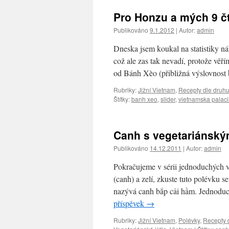
Pro Honzu a mých 9 č
Publikováno
9.1.2012
|
Autor:
admin
Dneska jsem koukal na statistiky ná
což ale zas tak nevadí, protože věří
od Bánh Xèo (přibližná výslovnost
Rubriky:
Jižní Vietnam
,
Recepty dle druh
Štítky:
banh xeo
,
slider
,
vietnamska palac
Canh s vegetariánský
Publikováno
14.12.2011
|
Autor:
admin
Pokračujeme v sérii jednoduchých vi
(canh) a zelí, zkuste tuto polévku 
nazývá canh bắp cải hầm. Jednoduc
příspěvek
→
Rubriky:
Jižní Vietnam
,
Polévky
,
Recepty 