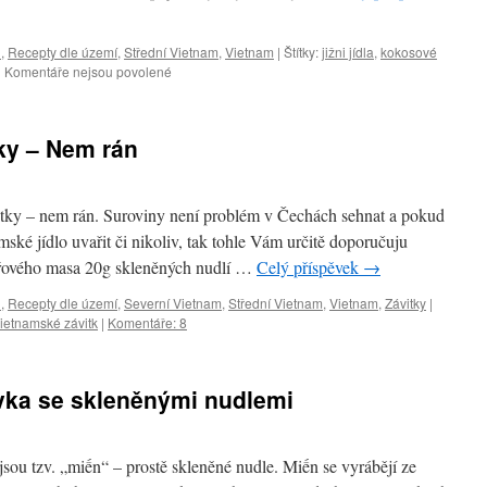
u
,
Recepty dle území
,
Střední Vietnam
,
Vietnam
|
Štítky:
jižni jídla
,
kokosové
u
|
Komentáře nejsou povolené
textu
s
názvem
ky – Nem rán
Vařené
vepřové
maso
v
tky – nem rán. Suroviny není problém v Čechách sehnat a pokud
kokosovém
amské jídlo uvařit či nikoliv, tak tohle Vám určitě doporučuju
mléce
přového masa 20g skleněných nudlí …
Celý příspěvek
→
–
Thịt
u
,
Recepty dle území
,
Severní Vietnam
,
Střední Vietnam
,
Vietnam
,
Závitky
|
lợn
ietnamské závitk
|
Komentáře: 8
kho
nước
dừa
évka se skleněnými nudlemi
 jsou tzv. „miến“ – prostě skleněné nudle. Miến se vyrábějí ze