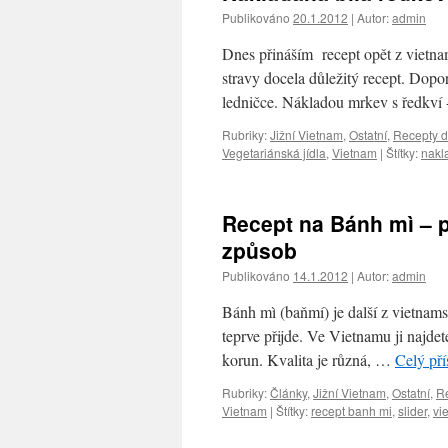
Publikováno
20.1.2012
|
Autor:
admin
Dnes přináším recept opět z vietna
stravy docela důležitý recept. Dopo
ledničce. Nákladou mrkev s ředkví 
Rubriky:
Jižní Vietnam
,
Ostatní
,
Recepty d
Vegetariánská jídla
,
Vietnam
|
Štítky:
nakl
Recept na Bánh mì – 
způsob
Publikováno
14.1.2012
|
Autor:
admin
Bánh mì (baňmí) je další z vietnams
teprve přijde. Ve Vietnamu ji najde
korun. Kvalita je různá, …
Celý př
Rubriky:
Články
,
Jižní Vietnam
,
Ostatní
,
Re
Vietnam
|
Štítky:
recept banh mi
,
slider
,
vi