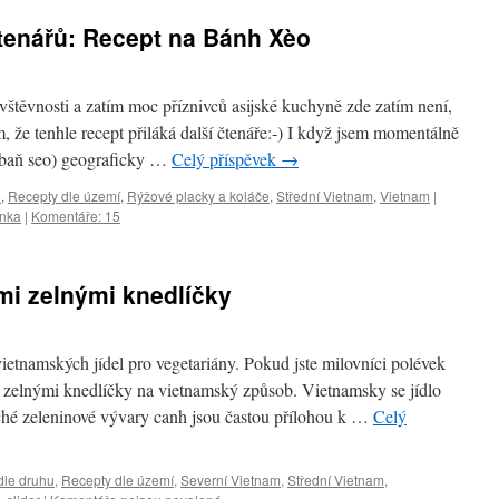
tenářů: Recept na Bánh Xèo
vštěvnosti a zatím moc příznivců asijské kuchyně zde zatím není,
m, že tenhle recept přiláká další čtenáře:-) I když jsem momentálně
 baň seo) geograficky …
Celý příspěvek
→
u
,
Recepty dle území
,
Rýžové placky a koláče
,
Střední Vietnam
,
Vietnam
|
inka
|
Komentáře: 15
mi zelnými knedlíčky
etnamských jídel pro vegetariány. Pokud jste milovníci polévek
se zelnými knedlíčky na vietnamský způsob. Vietnamsky se jídlo
hé zeleninové vývary canh jsou častou přílohou k …
Celý
dle druhu
,
Recepty dle území
,
Severní Vietnam
,
Střední Vietnam
,
u