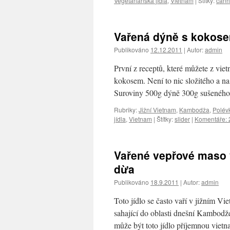
Vegetariánská jídla
,
Vietnam
|
Štítky:
canh
Vařená dýně s kokos
Publikováno
12.12.2011
|
Autor:
admin
První z receptů, které můžete z vi
kokosem. Není to nic složitého a n
Suroviny 500g dýně 300g sušenéh
Rubriky:
Jižní Vietnam
,
Kambodža
,
Polév
jídla
,
Vietnam
|
Štítky:
slider
|
Komentáře: 
Vařené vepřové maso 
dừa
Publikováno
18.9.2011
|
Autor:
admin
Toto jídlo se často vaří v jižním 
sahající do oblasti dnešní Kambodž
může být toto jídlo příjemnou viet