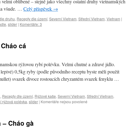
u velmi oblíbené – stejně jako všechny ostatní druhy vietnamských
řka všude. …
Celý příspěvek
→
dle druhu
,
Recepty dle území
,
Severní Vietnam
,
Střední Vietnam
,
Vietnam
|
udle
,
slider
|
Komentáře: 3
 Cháo cá
tnamskou rýžovou rybí polévku. Velmi chutné a zdravé jídlo.
 lepivé) 0,5kg ryby (podle původního receptu byste měli použít
ullet) svazek divoce rostoucích chryzantém svazek fenyklu …
u
,
Recepty dle území
,
Rýžové kaše
,
Severní Vietnam
,
Střední Vietnam
,
u
bí rýžová polévka
,
slider
|
Komentáře nejsou povolené
textu
s
názvem
a – Cháo gà
Rybí
rýžová
polévka