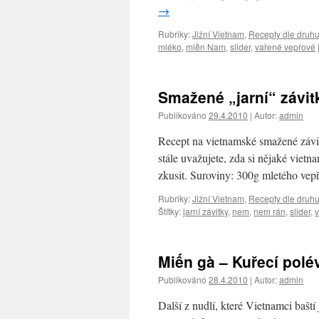
→
Rubriky:
Jižní Vietnam
,
Recepty dle druh
mléko
,
miền Nam
,
slider
,
vařené vepřové
Smažené „jarní“ závit
Publikováno
29.4.2010
|
Autor:
admin
Recept na vietnamské smažené závi
stále uvažujete, zda si nějaké vietn
zkusit. Suroviny: 300g mletého ve
Rubriky:
Jižní Vietnam
,
Recepty dle druh
Štítky:
jarní závitky
,
nem
,
nem rán
,
slider
,
v
Miến gà – Kuřecí pol
Publikováno
28.4.2010
|
Autor:
admin
Další z nudlí, které Vietnamci baští