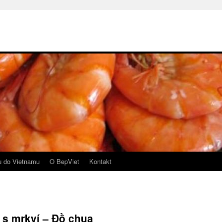
u do Vietnamu
O BepViet
Kontakt
 s mrkví – Đồ chua