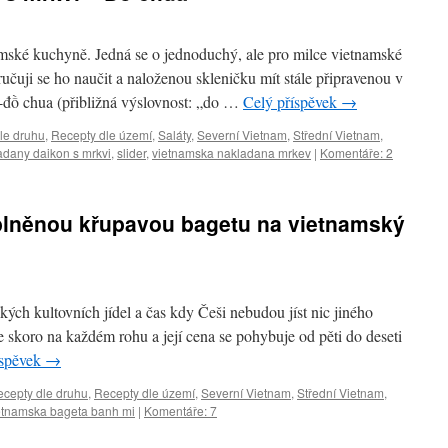
mské kuchyně. Jedná se o jednoduchý, ale pro milce vietnamské
ručuji se ho naučit a naloženou skleničku mít stále připravenou v
-đồ chua (přibližná výslovnost: „do …
Celý příspěvek
→
le druhu
,
Recepty dle území
,
Saláty
,
Severní Vietnam
,
Střední Vietnam
,
adany daikon s mrkvi
,
slider
,
vietnamska nakladana mrkev
|
Komentáře: 2
plněnou křupavou bagetu na vietnamský
kých kultovních jídel a čas kdy Češi nebudou jíst nic jiného
te skoro na každém rohu a její cena se pohybuje od pěti do deseti
íspěvek
→
cepty dle druhu
,
Recepty dle území
,
Severní Vietnam
,
Střední Vietnam
,
etnamska bageta banh mi
|
Komentáře: 7