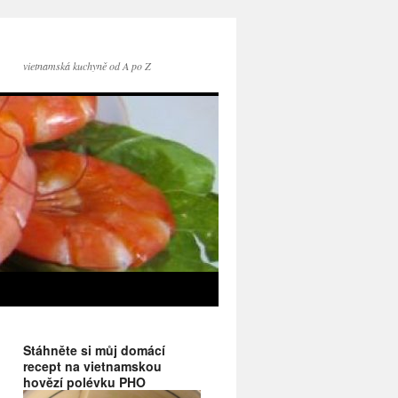
vietnamská kuchyně od A po Z
Stáhněte si můj domácí
recept na vietnamskou
hovězí polévku PHO