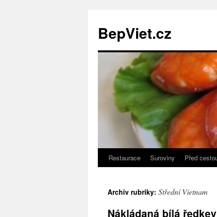
BepViet.cz
Restaurace
Suroviny
Před cesto
Přejít
k
Střední Vietnam
Archiv rubriky:
obsahu
Nákládaná bílá ředkev
webu