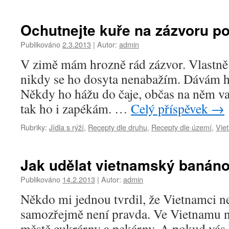
Ochutnejte kuře na zázvoru p
Publikováno
2.3.2013
|
Autor:
admin
V zimě mám hrozně rád zázvor. Vlastně
nikdy se ho dosyta nenabažím. Dávám ho
Někdy ho hážu do čaje, občas na něm v
tak ho i zapékám. …
Celý příspěvek
→
Rubriky:
Jídla s rýží
,
Recepty dle druhu
,
Recepty dle území
,
Vie
Jak udělat vietnamský banáno
Publikováno
14.2.2013
|
Autor:
admin
Někdo mi jednou tvrdil, že Vietnamci ne
samozřejmě není pravda. Ve Vietnamu n
městě cukrárny a pekárny. A pokud vás 