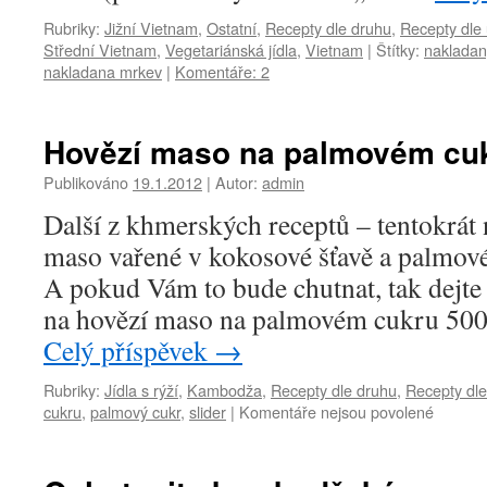
Rubriky:
Jižní Vietnam
,
Ostatní
,
Recepty dle druhu
,
Recepty dle
Střední Vietnam
,
Vegetariánská jídla
,
Vietnam
|
Štítky:
nakladan
nakladana mrkev
|
Komentáře: 2
Hovězí maso na palmovém cu
Publikováno
19.1.2012
|
Autor:
admin
Další z khmerských receptů – tentokrát
maso vařené v kokosové šťavě a palmo
A pokud Vám to bude chutnat, tak dejte 
na hovězí maso na palmovém cukru 50
Celý příspěvek
→
Rubriky:
Jídla s rýží
,
Kambodža
,
Recepty dle druhu
,
Recepty dl
u
cukru
,
palmový cukr
,
slider
|
Komentáře nejsou povolené
textu
s
názvem