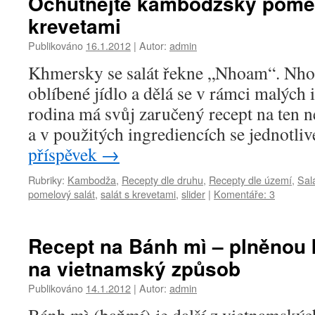
Ochutnejte kambodžský pomel
Hovězí
krevetami
maso
na
Publikováno
16.1.2012
|
Autor:
admin
palmov
cukru
Khmersky se salát řekne „Nhoam“. Nh
oblíbené jídlo a dělá se v rámci malých 
rodina má svůj zaručený recept na ten ne
a v použitých ingrediencích se jednotliv
příspěvek
→
Rubriky:
Kambodža
,
Recepty dle druhu
,
Recepty dle území
,
Sal
pomelový salát
,
salát s krevetami
,
slider
|
Komentáře: 3
Recept na Bánh mì – plněnou
na vietnamský způsob
Publikováno
14.1.2012
|
Autor:
admin