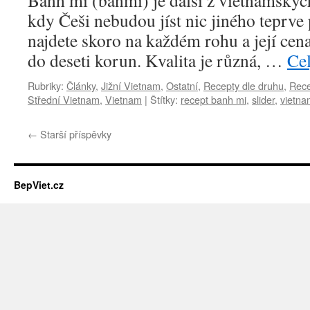
Bánh mì (baňmí) je další z vietnamských
kdy Češi nebudou jíst nic jiného teprve 
najdete skoro na každém rohu a její cen
do deseti korun. Kvalita je různá, …
Ce
Rubriky:
Články
,
Jižní Vietnam
,
Ostatní
,
Recepty dle druhu
,
Rece
Střední Vietnam
,
Vietnam
|
Štítky:
recept banh mi
,
slider
,
vietna
←
Starší příspěvky
BepViet.cz