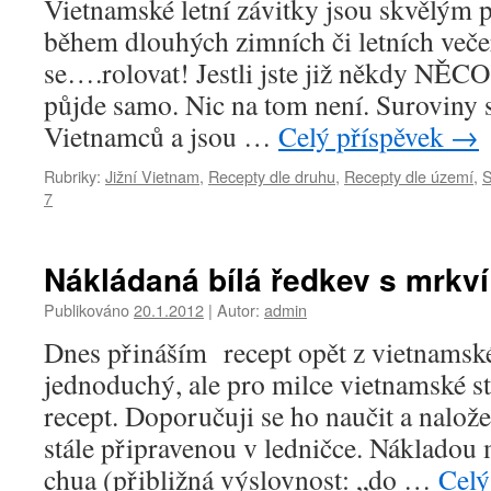
Vietnamské letní závitky jsou skvělým
během dlouhých zimních či letních veče
se….rolovat! Jestli jste již někdy NĚCO 
půjde samo. Nic na tom není. Suroviny 
Vietnamců a jsou …
Celý příspěvek
→
Rubriky:
Jižní Vietnam
,
Recepty dle druhu
,
Recepty dle území
,
S
7
Nákládaná bílá ředkev s mrkv
Publikováno
20.1.2012
|
Autor:
admin
Dnes přináším recept opět z vietnamské
jednoduchý, ale pro milce vietnamské st
recept. Doporučuji se ho naučit a nalož
stále připravenou v ledničce. Nákladou 
chua (přibližná výslovnost: „do …
Celý