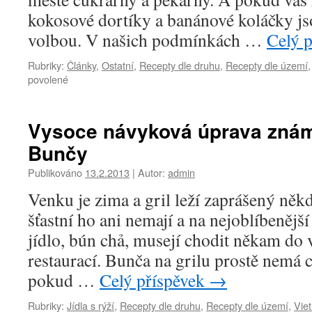
kokosové dortíky a banánové koláčky j
volbou. V našich podmínkách …
Celý 
Rubriky:
Články
,
Ostatní
,
Recepty dle druhu
,
Recepty dle území
u
povolené
textu
s
názvem
Vysoce návyková úprava zná
Jak
Bunčy
udělat
vietnamský
Publikováno
13.2.2013
|
Autor:
admin
banánový
koláč
Venku je zima a gril leží zaprášený něk
šťastní ho ani nemají a na nejoblíbenějš
jídlo, bún chả, musejí chodit někam do
restaurací. Bunča na grilu prostě nemá c
pokud …
Celý příspěvek
→
Rubriky:
Jídla s rýží
,
Recepty dle druhu
,
Recepty dle území
,
Vie