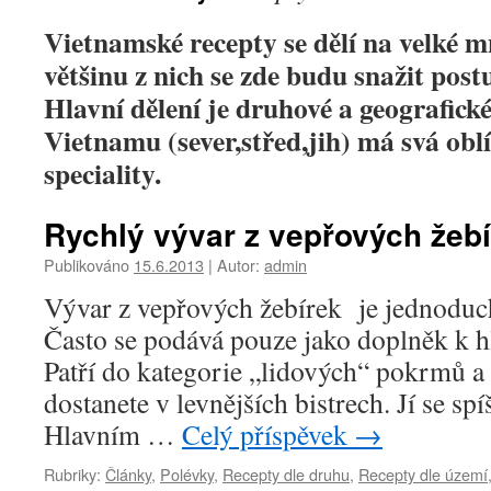
Vietnamské recepty se dělí na velké 
většinu z nich se zde budu snažit pos
Hlavní dělení je druhové a geografick
Vietnamu (sever,střed,jih) má svá oblí
speciality.
Rychlý vývar z vepřových žeb
Publikováno
15.6.2013
|
Autor:
admin
Vývar z vepřových žebírek je jednoduch
Často se podává pouze jako doplněk k hl
Patří do kategorie „lidových“ pokrmů a
dostanete v levnějších bistrech. Jí se spí
Hlavním …
Celý příspěvek
→
Rubriky:
Články
,
Polévky
,
Recepty dle druhu
,
Recepty dle území