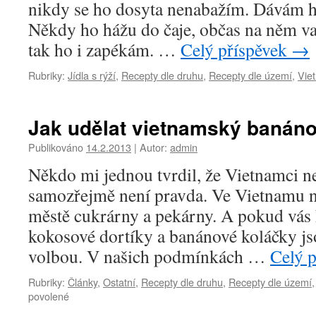
nikdy se ho dosyta nenabažím. Dávám ho
Někdy ho hážu do čaje, občas na něm v
tak ho i zapékám. …
Celý příspěvek
→
Rubriky:
Jídla s rýží
,
Recepty dle druhu
,
Recepty dle území
,
Vie
Jak udělat vietnamský banáno
Publikováno
14.2.2013
|
Autor:
admin
Někdo mi jednou tvrdil, že Vietnamci ne
samozřejmě není pravda. Ve Vietnamu n
městě cukrárny a pekárny. A pokud vás 
kokosové dortíky a banánové koláčky j
volbou. V našich podmínkách …
Celý 
Rubriky:
Články
,
Ostatní
,
Recepty dle druhu
,
Recepty dle území
u
povolené
textu