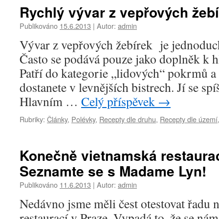
názvem
Rychlý vývar z vepřových žeb
Sapamapa.cz
–
Publikováno
15.6.2013
|
Autor:
admin
pražská
Vývar z vepřových žebírek je jednoduch
vietnamská
tržnice
Často se podává pouze jako doplněk k hl
Sapa
Patří do kategorie „lidových“ pokrmů a
v
mobilu
dostanete v levnějších bistrech. Jí se spí
Hlavním …
Celý příspěvek
→
Rubriky:
Články
,
Polévky
,
Recepty dle druhu
,
Recepty dle území
Konečně vietnamská restaurace
Seznamte se s Madame Lyn!
Publikováno
11.6.2013
|
Autor:
admin
Nedávno jsme měli čest otestovat řadu
restaurací v Praze. Vypadá to, že se nám