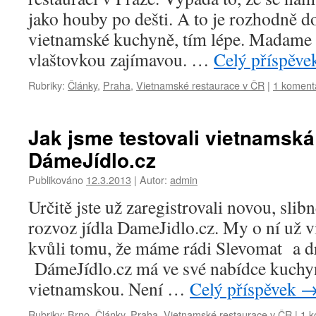
jako houby po dešti. A to je rozhodně d
vietnamské kuchyně, tím lépe. Madame 
vlaštovkou zajímavou. …
Celý příspěv
Rubriky:
Články
,
Praha
,
Vietnamské restaurace v ČR
|
1 koment
Jak jsme testovali vietnamská 
DámeJídlo.cz
Publikováno
12.3.2013
|
Autor:
admin
Určitě jste už zaregistrovali novou, slib
rozvoz jídla DameJidlo.cz. My o ní už 
kvůli tomu, že máme rádi Slevomat a d
DámeJídlo.cz má ve své nabídce kuchyni
vietnamskou. Není …
Celý příspěvek
Rubriky:
Brno
,
Články
,
Praha
,
Vietnamské restaurace v ČR
|
1 k