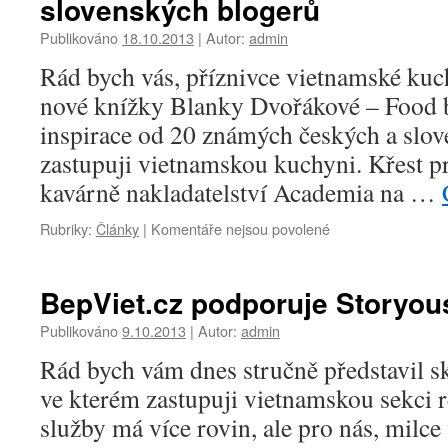
slovenských blogerů
Food
Panda
Publikováno
18.10.2013
|
Autor:
admin
je
Rád bych vás, příznivce vietnamské kuc
konečně
i
nové knížky Blanky Dvořákové – Food 
u
inspirace od 20 známých českých a slov
nás
zastupuji vietnamskou kuchyni. Křest p
kavárně nakladatelství Academia na …
u
Rubriky:
Články
|
Komentáře nejsou povolené
textu
s
názvem
BepViet.cz podporuje Storyou
Křest
knihy
Publikováno
9.10.2013
|
Autor:
admin
Foodblogeři
Rád bych vám dnes stručně představil sk
–
Gurmánské
ve kterém zastupuji vietnamskou sekci r
inspirace
služby má více rovin, ale pro nás, milce
od
20