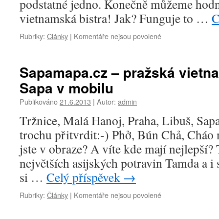
podstatné jedno. Konečně můžeme hodno
známých
vietnamská bistra! Jak? Funguje to …
C
českých
a
u
Rubriky:
Články
|
Komentáře nejsou povolené
slovenských
textu
blogerů
s
názvem
Sapamapa.cz – pražská vietna
BepViet.cz
Sapa v mobilu
podporuje
Storyous
Publikováno
21.6.2013
|
Autor:
admin
Tržnice, Malá Hanoj, Praha, Libuš, Sap
trochu přitvrdit:-) Phở, Bún Chả, Cháo
jste v obraze? A víte kde mají nejlepší? 
největších asijských potravin Tamda a 
si …
Celý příspěvek
→
u
Rubriky:
Články
|
Komentáře nejsou povolené
textu
s