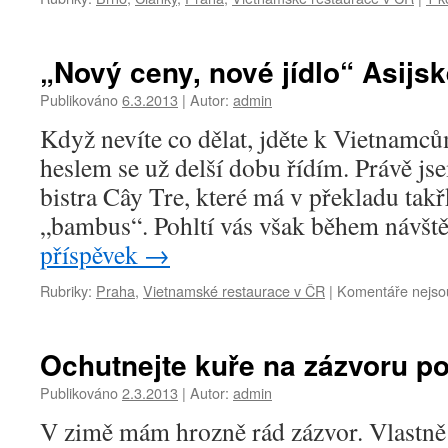
„Nový ceny, nové jídlo“ Asijsk
Publikováno
6.3.2013
|
Autor:
admin
Když nevíte co dělat, jděte k Vietnamců
heslem se už delší dobu řídím. Právě jse
bistra Cây Tre, které má v překladu tak
„bambus“. Pohltí vás však během návš
příspěvek
→
Rubriky:
Praha
,
Vietnamské restaurace v ČR
|
Komentáře nejso
Ochutnejte kuře na zázvoru p
Publikováno
2.3.2013
|
Autor:
admin
V zimě mám hrozně rád zázvor. Vlastně