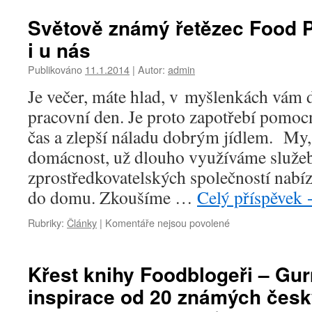
Světově známý řetězec Food 
i u nás
Publikováno
11.1.2014
|
Autor:
admin
Je večer, máte hlad, v myšlenkách vám 
pracovní den. Je proto zapotřebí pomocn
čas a zlepší náladu dobrým jídlem. My
domácnost, už dlouho využíváme služe
zprostředkovatelských společností nabíze
do domu. Zkoušíme …
Celý příspěvek
u
Rubriky:
Články
|
Komentáře nejsou povolené
textu
s
názvem
Křest knihy Foodblogeři – G
Světově
inspirace od 20 známých česk
známý
řetězec