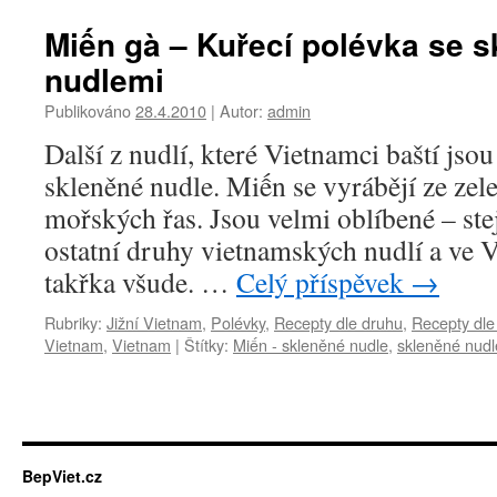
Miến gà – Kuřecí polévka se 
nudlemi
Publikováno
28.4.2010
|
Autor:
admin
Další z nudlí, které Vietnamci baští jsou
skleněné nudle. Miến se vyrábějí ze zele
mořských řas. Jsou velmi oblíbené – ste
ostatní druhy vietnamských nudlí a ve 
takřka všude. …
Celý příspěvek
→
Rubriky:
Jižní Vietnam
,
Polévky
,
Recepty dle druhu
,
Recepty dle
Vietnam
,
Vietnam
|
Štítky:
Miến - skleněné nudle
,
skleněné nudl
BepViet.cz