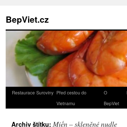
BepViet.cz
Přejít
Restaurace
Suroviny
Před cestou do
O
k
Vietnamu
BepViet
obsahu
Miến – skleněné nudle
Archiv štítku:
webu