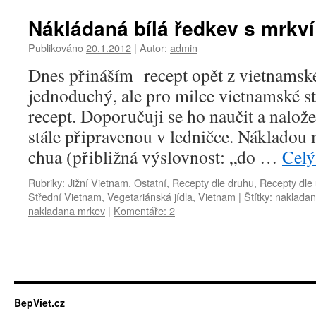
Nákládaná bílá ředkev s mrkv
Publikováno
20.1.2012
|
Autor:
admin
Dnes přináším recept opět z vietnamské
jednoduchý, ale pro milce vietnamské st
recept. Doporučuji se ho naučit a nalož
stále připravenou v ledničce. Nákladou 
chua (přibližná výslovnost: „do …
Celý
Rubriky:
Jižní Vietnam
,
Ostatní
,
Recepty dle druhu
,
Recepty dle
Střední Vietnam
,
Vegetariánská jídla
,
Vietnam
|
Štítky:
nakladan
nakladana mrkev
|
Komentáře: 2
BepViet.cz