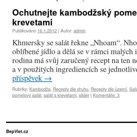
Ochutnejte kambodžský pomel
krevetami
Publikováno
16.1.2012
|
Autor:
admin
Khmersky se salát řekne „Nhoam“. Nh
oblíbené jídlo a dělá se v rámci malých 
rodina má svůj zaručený recept na ten ne
a v použitých ingrediencích se jednotliv
příspěvek
→
Rubriky:
Kambodža
,
Recepty dle druhu
,
Recepty dle území
,
Sal
pomelový salát
,
salát s krevetami
,
slider
|
Komentáře: 3
BepViet.cz