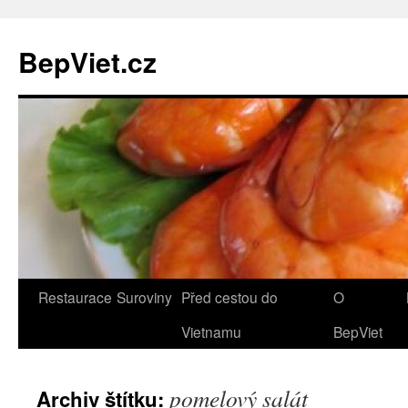
BepViet.cz
Přejít
Restaurace
Suroviny
Před cestou do
O
k
Vietnamu
BepViet
obsahu
pomelový salát
Archiv štítku:
webu