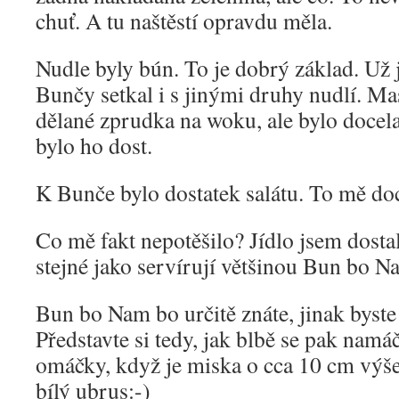
chuť. A tu naštěstí opravdu měla.
Nudle byly bún. To je dobrý základ. Už 
Bunčy setkal i s jinými druhy nudlí. Ma
dělané zprudka na woku, ale bylo docel
bylo ho dost.
K Bunče bylo dostatek salátu. To mě doc
Co mě fakt nepotěšilo? Jídlo jsem dosta
stejné jako servírují většinou Bun bo N
Bun bo Nam bo určitě znáte, jinak byste 
Představte si tedy, jak blbě se pak namá
omáčky, když je miska o cca 10 cm výše 
bílý ubrus:-)