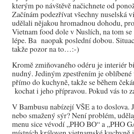
kterým po návštěvě načichnete od ponož
Začínám podezřívat všechny nuselská vi
udělali nějakou hromadnou dohodu, pro
Vietnam food dole v Nuslích, na tom s
lépe. Ba naopak poslední dobou. Situac
takže pozor na to…:-)
Kromě zmiňovaného odéru je interiér bis
nudný. Jediným zpestřením je oblíbené
přímo do kuchyně, takže se během čekán
kochat i jeho přípravou. Pokud vás to z
V Bambusu nabízejí VŠE a to doslova. Je
nebo smažený sýr? Není problém, udělaj
menu sice vévodí „PHO BO“ a „PHO GA“
místních královen vietnamské kuchyně 