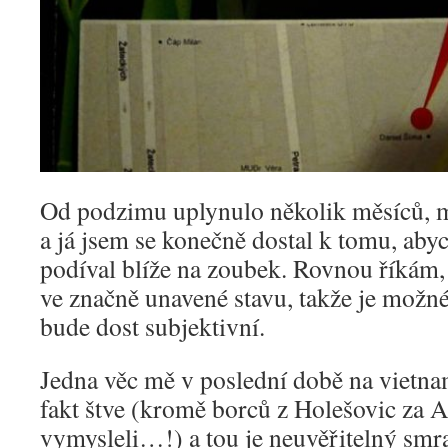
Od podzimu uplynulo několik měsíců, m
a já jsem se konečně dostal k tomu, ab
podíval blíže na zoubek. Rovnou říkám, 
ve značně unavené stavu, takže je možné,
bude dost subjektivní.
Jedna věc mě v poslední době na vietna
fakt štve (kromě borců z Holešovic za Al
vymysleli…!) a tou je neuvěřitelný smra