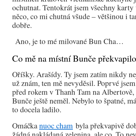
ochutnat. Tentokrát jsem všechny karty 
něco, co mi chutná všude – většinou i tam
dobře.
Ano, je to mé milované Bun Cha…
Co mě na místní Bunče překvapil
Oříšky. Arašídy. Ty jsem zatím nikdy n
už znám, ten mě nevyděsil. Poprvé jsem 
před rokem v Thanh Tam na Albertově, 
Bunče ještě neměl. Nebylo to špatné, má
to docela ladilo.
Omáčka
nuoc cham
byla překvapivě dob
žádná nakládaná zelenina, ale co. To ne