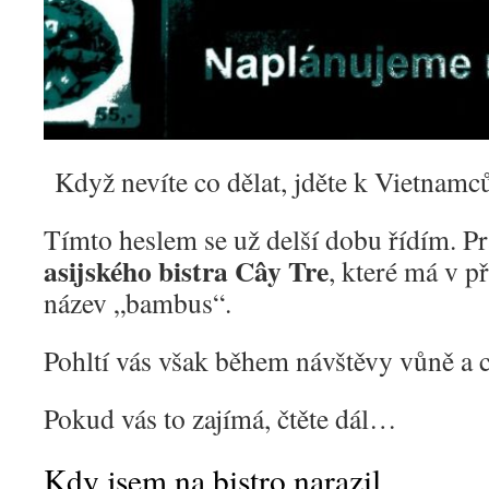
Když nevíte co dělat, jděte k Vietnamc
Tímto heslem se už delší dobu řídím. Prá
asijského bistra Cây Tre
, které má v p
název „bambus“.
Pohltí vás však během návštěvy vůně a 
Pokud vás to zajímá, čtěte dál…
Kdy jsem na bistro narazil