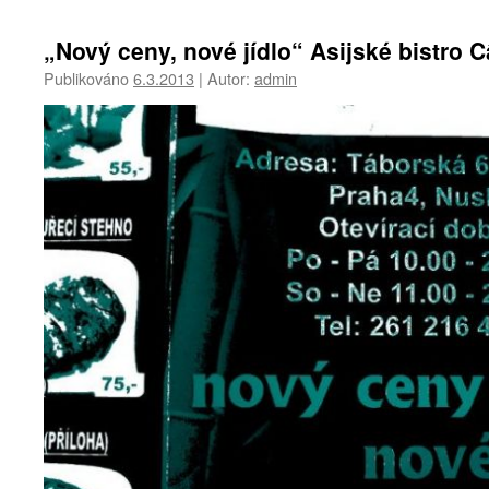
„Nový ceny, nové jídlo“ Asijské bistro C
Publikováno
6.3.2013
|
Autor:
admin