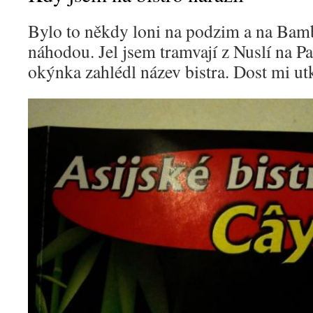
Bylo to někdy loni na podzim a na Bamb
náhodou. Jel jsem tramvají z Nuslí na P
okýnka zahlédl název bistra. Dost mi ut