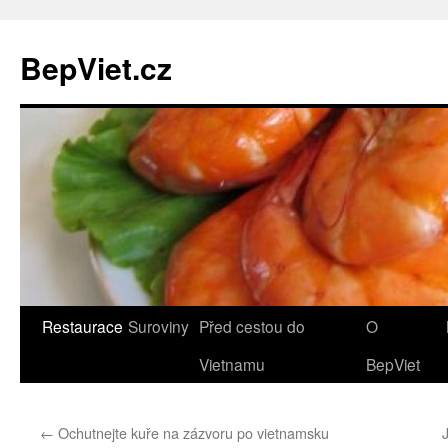
BepViet.cz
Přejít
Restaurace
Suroviny
Před cestou do
O
k
Vietnamu
BepViet
obsahu
←
Ochutnejte kuře na zázvoru po vietnamsku
webu