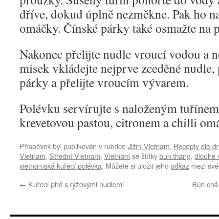
dříve, dokud úplně nezměkne. Pak ho na
omáčky. Čínské párky také osmažte na p
Nakonec přelijte nudle vroucí vodou a 
misek vkládejte nejprve zceděné nudle,
párky a přelijte vroucím vývarem.
Polévku servírujte s naloženým tuřínem
krevetovou pastou, citronem a chilli om
Příspěvek byl publikován v rubrice
Jižní Vietnam
,
Recepty dle d
Vietnam
,
Střední Vietnam
,
Vietnam
se štítky
bun thang
,
dlouhé 
vietnamská kuřecí polévka
. Můžete si uložit jeho
odkaz
mezi své 
←
Kuřecí phở s rýžovými nudlemi
Bún chả 