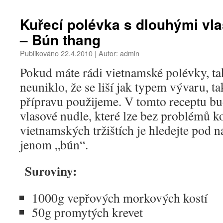
Kuřecí polévka s dlouhými vl
– Bún thang
Publikováno
22.4.2010
|
Autor:
admin
Pokud máte rádi vietnamské polévky, ta
neuniklo, že se liší jak typem vývaru, t
přípravu použijeme. V tomto receptu b
vlasové nudle, které lze bez problémů k
vietnamských tržištích je hledejte pod 
jenom „bún“.
Suroviny:
1000g vepřových morkových kostí
50g promytých krevet