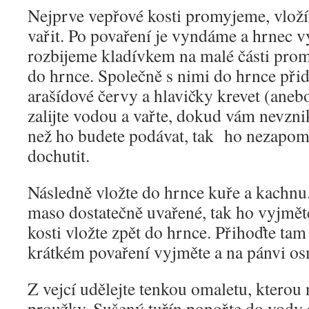
Nejprve vepřové kosti promyjeme, vlož
vařit. Po povaření je vyndáme a hrnec 
rozbijeme kladívkem na malé části prom
do hrnce. Společně s nimi do hrnce přid
arašídové červy a hlavičky krevet (aneb
zalijte vodou a vařte, dokud vám nevzni
než ho budete podávat, tak ho nezapome
dochutit.
Následně vložte do hrnce kuře a kachnu. K
maso dostatečně uvařené, tak ho vyjměte
kosti vložte zpět do hrnce. Přihoďte tam 
krátkém povaření vyjměte a na pánvi os
Z vejcí udělejte tenkou omaletu, kterou 
proužky. Sušený tuřín ponořte do vody 