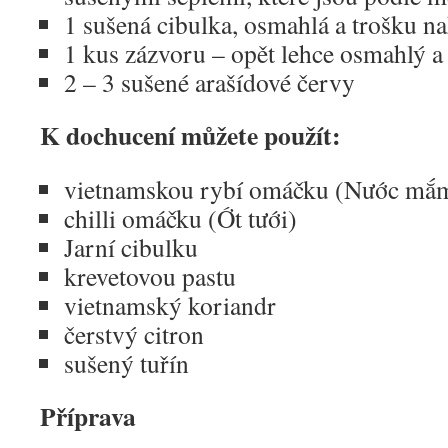
1 sušená cibulka, osmahlá a trošku n
1 kus zázvoru – opět lehce osmahlý a
2 – 3 sušené arašídové červy
K dochucení můžete použít:
vietnamskou rybí omáčku (Nước mắ
chilli omáčku (Ớt tưới)
Jarní cibulku
krevetovou pastu
vietnamský koriandr
čerstvý citron
sušený tuřín
Příprava