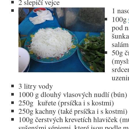
2 slepičí vejce
1 nas
100g
pod n
šunka
salám
50g č
(mysl
srdce
uzeni
3 litry vody
1000 g dlouhý vlasových nudlí (bún)
250g kuřete (prsíčka i s kostmi)
250g kachny (také prsíčka i s kostmi)
100g čerstvých krevetích hlaviček (m
sušenými sépiemi, které jsou podle m