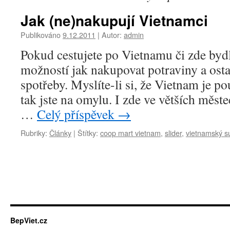
Jak (ne)nakupují Vietnamci
Publikováno
9.12.2011
|
Autor:
admin
Pokud cestujete po Vietnamu či zde bydl
možností jak nakupovat potraviny a osta
spotřeby. Myslíte-li si, že Vietnam je po
tak jste na omylu. I zde ve větších měst
…
Celý příspěvek
→
Rubriky:
Články
|
Štítky:
coop mart vietnam
,
slider
,
vietnamský s
BepViet.cz