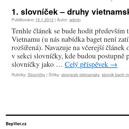
1. slovníček – druhy vietnam
Publikováno
15.1.2012
|
Autor:
admin
Tenhle článek se bude hodit především 
Vietnamu (u nás nabídka baget není zat
rozšířená). Navazuje na včerejší článek 
v sekci slovníčky, kde budou postupně 
slovníčky jako …
Celý příspěvek
→
Rubriky:
Slovníčky
|
Štítky:
slovnicek vietnamsky
,
slovnik banh m
BepViet.cz