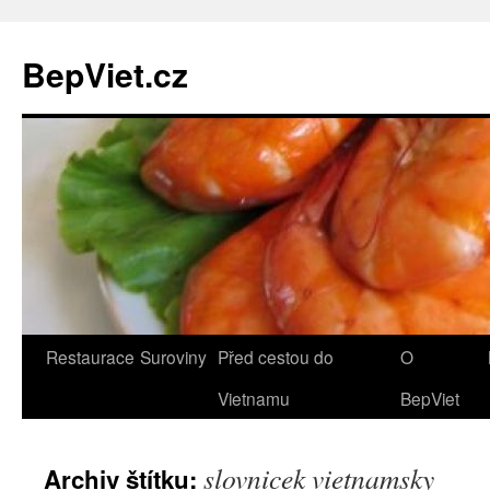
BepViet.cz
Přejít
Restaurace
Suroviny
Před cestou do
O
k
Vietnamu
BepViet
obsahu
slovnicek vietnamsky
Archiv štítku:
webu