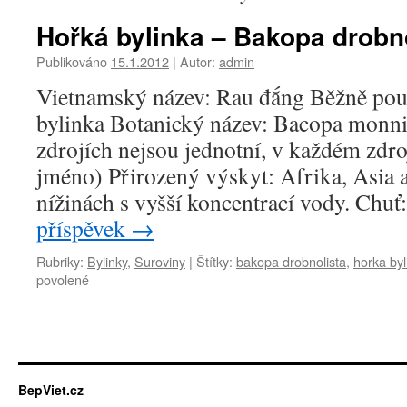
Hořká bylinka – Bakopa drobn
Publikováno
15.1.2012
|
Autor:
admin
Vietnamský název: Rau đắng Běžně pou
bylinka Botanický název: Bacopa monni
zdrojích nejsou jednotní, v každém zdroj
jméno) Přirozený výskyt: Afrika, Asia a
nížinách s vyšší koncentrací vody. Ch
příspěvek
→
Rubriky:
Bylinky
,
Suroviny
|
Štítky:
bakopa drobnolista
,
horka byl
u
povolené
textu
s
názvem
Hořká
bylinka
–
BepViet.cz
Bakopa