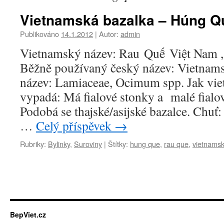
Vietnamská bazalka – Húng Q
Publikováno
14.1.2012
|
Autor:
admin
Vietnamský název: Rau Quế Việt Nam 
Běžně používaný český název: Vietnams
název: Lamiaceae, Ocimum spp. Jak vie
vypadá: Má fialové stonky a malé fialov
Podobá se thajské/asijské bazalce. Chuť
…
Celý příspěvek
→
Rubriky:
Bylinky
,
Suroviny
|
Štítky:
hung que
,
rau que
,
vietnamsk
BepViet.cz