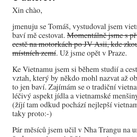
Xin chào,
jmenuju se Tomáš, vystudoval jsem vie
baví mě cestovat.
Momentálně jsme s pří
cestě na motorkách po JV Asii, kde zko
místních zemí
. Už jsme opět v Praze.
Ke Vietnamu jsem si během studií a ces
vztah, který by někdo mohl nazvat až ob
to jen baví. Zajímám se o tradiční viet
léčivý aspekt jídla a vietnamské menši
(žíjí tam odkud pochází nejlepší vietn
taky proto:-)
Pár měsíců jsem učil v Nha Trangu na u